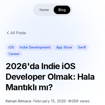
Home
Blog
All Posts
iOS
Indie Development
App Store
Swift
Career
2026'da Indie iOS
Developer Olmak: Hala
Mantıklı mı?
Kenan Atmaca
•
February 15, 2026
•
269
views