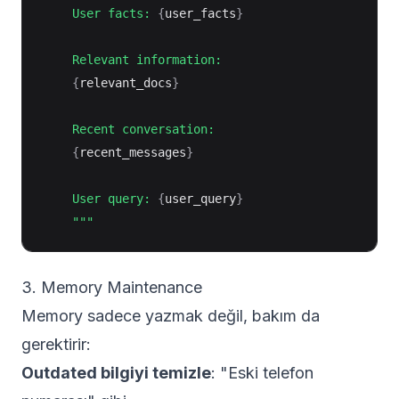
    User facts: 
{
user_facts
}
    Relevant information:

{
relevant_docs
}
    Recent conversation:

{
recent_messages
}
    User query: 
{
user_query
}
    """
3. Memory Maintenance
Memory sadece yazmak değil, bakım da
gerektirir:
Outdated bilgiyi temizle
: "Eski telefon