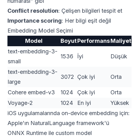
numarası" gibi
Conflict resolution
: Çelişen bilgileri tespit et
Importance scoring
: Her bilgi eşit değil
Embedding Model Seçimi
Model
Boyut
Performans
Maliyet
text-embedding-3-
1536
İyi
Düşük
small
text-embedding-3-
3072
Çok iyi
Orta
large
Cohere embed-v3
1024
Çok iyi
Orta
Voyage-2
1024
En iyi
Yüksek
iOS uygulamalarında on-device embedding için:
Apple'ın NaturalLanguage framework'ü
ONNX Runtime ile custom model