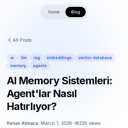
Home
Blog
All Posts
ai
llm
rag
embeddings
vector-database
memory
agents
AI Memory Sistemleri:
Agent'lar Nasıl
Hatırlıyor?
Kenan Atmaca
•
March 1, 2026
•
226
views