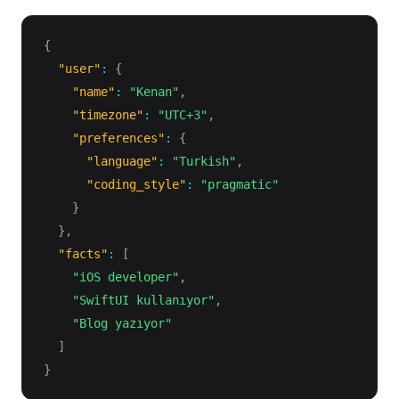
{
"user"
:
{
"name"
:
"Kenan"
,
"timezone"
:
"UTC+3"
,
"preferences"
:
{
"language"
:
"Turkish"
,
"coding_style"
:
"pragmatic"
}
}
,
"facts"
:
[
"iOS developer"
,
"SwiftUI kullanıyor"
,
"Blog yazıyor"
]
}