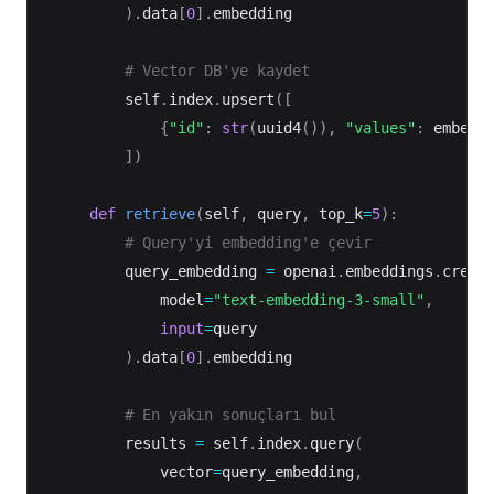
)
.
data
[
0
]
.
embedding

# Vector DB'ye kaydet
        self
.
index
.
upsert
(
[
{
"id"
:
str
(
uuid4
(
)
)
,
"values"
:
 embedd
]
)
def
retrieve
(
self
,
 query
,
 top_k
=
5
)
:
# Query'yi embedding'e çevir
        query_embedding 
=
 openai
.
embeddings
.
creat
            model
=
"text-embedding-3-small"
,
input
=
query

)
.
data
[
0
]
.
embedding

# En yakın sonuçları bul
        results 
=
 self
.
index
.
query
(
            vector
=
query_embedding
,