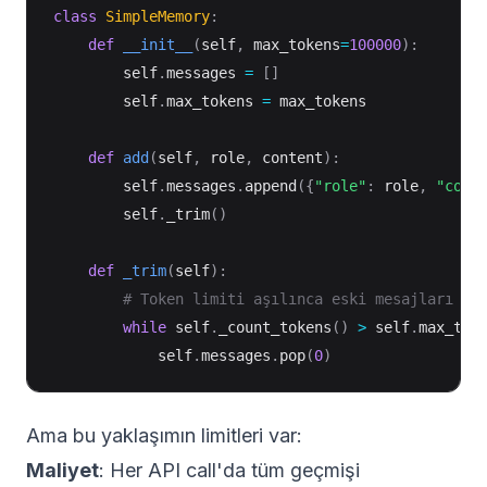
class
SimpleMemory
:
def
__init__
(
self
,
 max_tokens
=
100000
)
:
        self
.
messages 
=
[
]
        self
.
max_tokens 
=
 max_tokens

def
add
(
self
,
 role
,
 content
)
:
        self
.
messages
.
append
(
{
"role"
:
 role
,
"cont
        self
.
_trim
(
)
def
_trim
(
self
)
:
# Token limiti aşılınca eski mesajları si
while
 self
.
_count_tokens
(
)
>
 self
.
max_tok
            self
.
messages
.
pop
(
0
)
Ama bu yaklaşımın limitleri var:
Maliyet
: Her API call'da tüm geçmişi