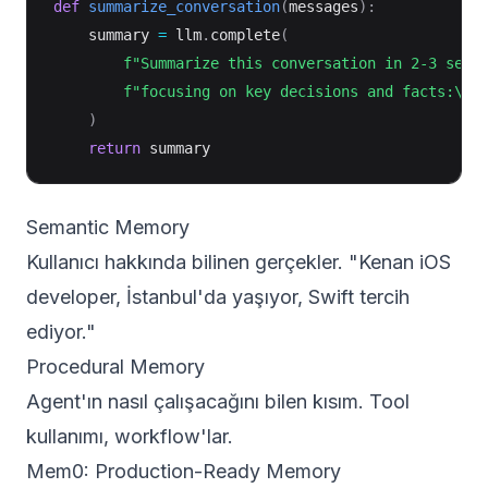
def
summarize_conversation
(
messages
)
:
    summary 
=
 llm
.
complete
(
f"Summarize this conversation in 2-3 sent
f"focusing on key decisions and facts:\n
{
)
return
Semantic Memory
Kullanıcı hakkında bilinen gerçekler. "Kenan iOS
developer, İstanbul'da yaşıyor, Swift tercih
ediyor."
Procedural Memory
Agent'ın nasıl çalışacağını bilen kısım. Tool
kullanımı, workflow'lar.
Mem0: Production-Ready Memory