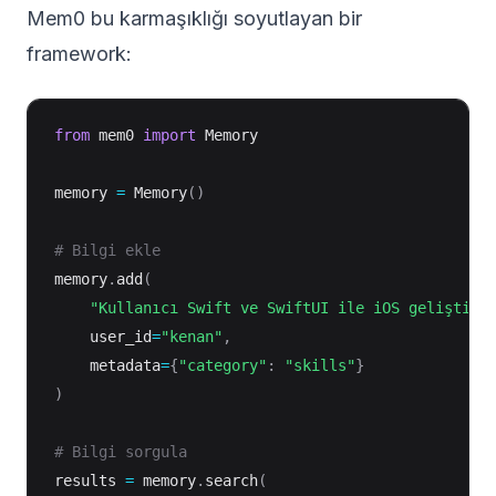
Mem0
bu karmaşıklığı soyutlayan bir
framework:
from
 mem0 
import
 Memory

memory 
=
 Memory
(
)
# Bilgi ekle
memory
.
add
(
"Kullanıcı Swift ve SwiftUI ile iOS geliştiri
    user_id
=
"kenan"
,
    metadata
=
{
"category"
:
"skills"
}
)
# Bilgi sorgula
results 
=
 memory
.
search
(