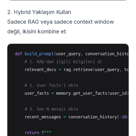
2. Hybrid Yaklaşım Kullan
Sadece RAG veya sadece context window
değil, ikisini kombine et:
def
build_prompt
(
user_query
,
 conversation_history
# 1. RAG'dan ilgili bilgileri al
    relevant_docs 
=
 rag
.
retrieve
(
user_query
,
 top_
# 2. User facts'i ekle
    user_facts 
=
 memory
.
get_user_facts
(
user_id
)
# 3. Son N mesajı ekle
    recent_messages 
=
 conversation_history
[
-
10
:
]
return
f"""
