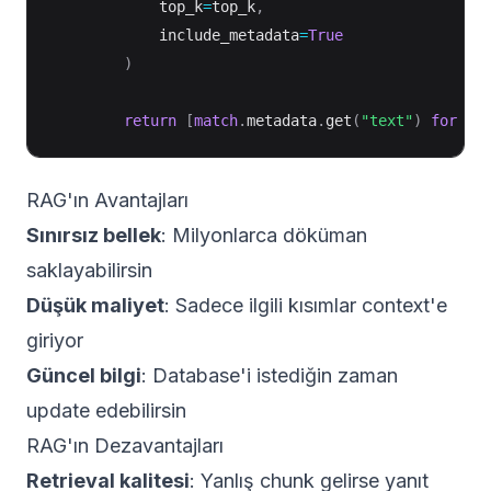
            top_k
=
top_k
,
            include_metadata
=
True
)
return
[
match
.
metadata
.
get
(
"text"
)
for
ma
RAG'ın Avantajları
Sınırsız bellek
: Milyonlarca döküman
saklayabilirsin
Düşük maliyet
: Sadece ilgili kısımlar context'e
giriyor
Güncel bilgi
: Database'i istediğin zaman
update edebilirsin
RAG'ın Dezavantajları
Retrieval kalitesi
: Yanlış chunk gelirse yanıt