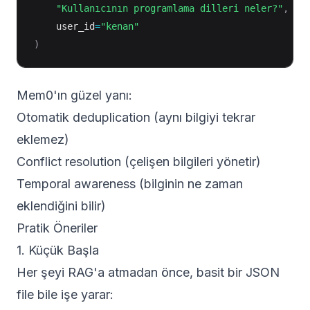
"Kullanıcının programlama dilleri neler?"
,
    user_id
=
"kenan"
)
Mem0'ın güzel yanı:
Otomatik deduplication (aynı bilgiyi tekrar
eklemez)
Conflict resolution (çelişen bilgileri yönetir)
Temporal awareness (bilginin ne zaman
eklendiğini bilir)
Pratik Öneriler
1. Küçük Başla
Her şeyi RAG'a atmadan önce, basit bir JSON
file bile işe yarar: