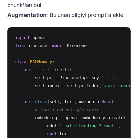
chunk'ları bul
Augmentation
: Bulunan bilgiyi prompt'a ekle
import
from
 pinecone 
import
 Pinecone

class
RAGMemory
:
def
__init__
(
self
)
:
        self
.
pc 
=
 Pinecone
(
api_key
=
"..."
)
        self
.
index 
=
 self
.
pc
.
Index
(
"agent-memory"
def
store
(
self
,
 text
,
 metadata
=
None
)
:
# Text'i embedding'e çevir
        embedding 
=
 openai
.
embeddings
.
create
(
            model
=
"text-embedding-3-small"
,
input
=
text
