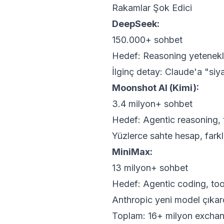
Rakamlar Şok Edici
DeepSeek:
150.000+ sohbet
Hedef: Reasoning yetenekler
İlginç detay: Claude'a "siya
Moonshot AI (Kimi):
3.4 milyon+ sohbet
Hedef: Agentic reasoning, 
Yüzlerce sahte hesap, farklı
MiniMax:
13 milyon+ sohbet
Hedef: Agentic coding, too
Anthropic yeni model çıkard
Toplam: 16+ milyon exchan