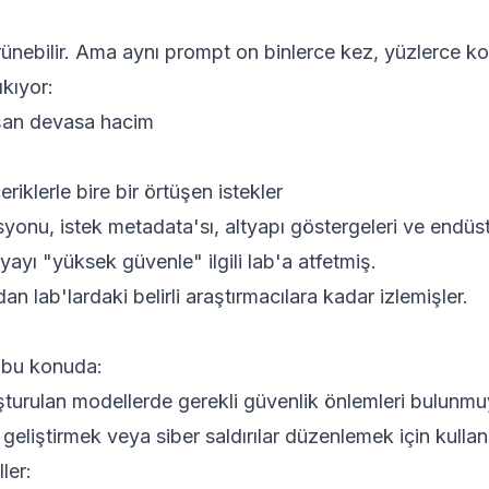
ünebilir. Ama aynı prompt on binlerce kez, yüzlerce ko
ıkıyor:
aşan devasa hacim
eriklerle bire bir örtüşen istekler
syonu, istek metadata'sı, altyapı göstergeleri ve endüst
yı "yüksek güvenle" ilgili lab'a atfetmiş.
n lab'lardaki belirli araştırmacılara kadar izlemişler.
ı bu konuda:
luşturulan modellerde gerekli güvenlik önlemleri bulunmu
ah geliştirmek veya siber saldırılar düzenlemek için kull
ler: