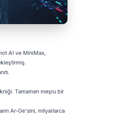
hot AI ve MiniMax,
ekleştirmiş.
nıtı.
 tekniği. Tamamen meşru bir
ların Ar-Ge'sini, milyarlarca