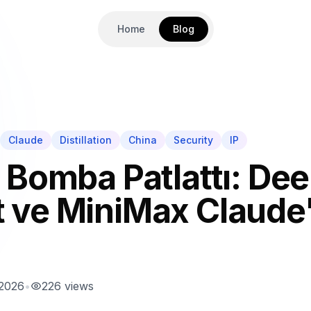
Home
Blog
Claude
Distillation
China
Security
IP
 Bomba Patlattı: De
 ve MiniMax Claude
 2026
•
226
views