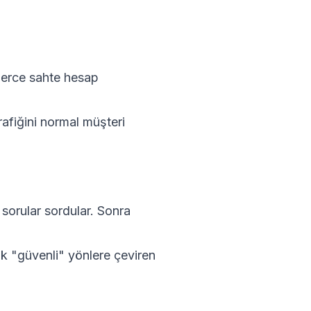
nlerce sahte hesap
rafiğini normal müşteri
a sorular sordular. Sonra
ak "güvenli" yönlere çeviren