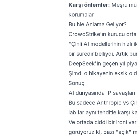
Karşı önlemler:
Meşru müşt
korumalar
Bu Ne Anlama Geliyor?
CrowdStrike'ın kurucu ortağ
"Çinli AI modellerinin hızlı
bir süredir belliydi. Artık b
DeepSeek'in geçen yıl piya
Şimdi o hikayenin eksik old
Sonuç
AI dünyasında IP savaşları
Bu sadece Anthropic vs Çinl
lab'lar aynı tehditle karşı k
Ve ortada ciddi bir ironi v
görüyoruz ki, bazı "açık" mo