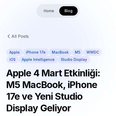
Home
Blog
All Posts
Apple
iPhone 17e
MacBook
M5
WWDC
iOS
Apple Intelligence
Studio Display
Apple 4 Mart Etkinliği:
M5 MacBook, iPhone
17e ve Yeni Studio
Display Geliyor