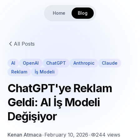
Home
Blog
All Posts
AI
OpenAI
ChatGPT
Anthropic
Claude
Reklam
İş Modeli
ChatGPT'ye Reklam
Geldi: AI İş Modeli
Değişiyor
Kenan Atmaca
•
February 10, 2026
•
244
views