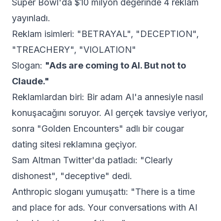
Super Bowl'da $10 milyon değerinde 4 reklam
yayınladı.
Reklam isimleri: "BETRAYAL", "DECEPTION",
"TREACHERY", "VIOLATION"
Slogan:
"Ads are coming to AI. But not to
Claude."
Reklamlardan biri: Bir adam AI'a annesiyle nasıl
konuşacağını soruyor. AI gerçek tavsiye veriyor,
sonra "Golden Encounters" adlı bir cougar
dating sitesi reklamına geçiyor.
Sam Altman Twitter'da patladı: "Clearly
dishonest", "deceptive" dedi.
Anthropic sloganı yumuşattı: "There is a time
and place for ads. Your conversations with AI