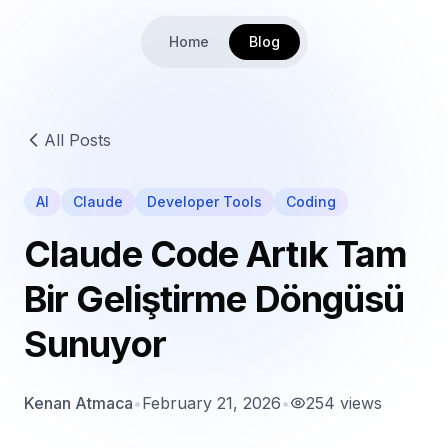
Home
Blog
All Posts
AI
Claude
Developer Tools
Coding
Claude Code Artık Tam
Bir Geliştirme Döngüsü
Sunuyor
Kenan Atmaca
•
February 21, 2026
•
254
views