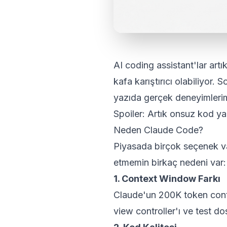
AI coding assistant'lar artı
kafa karıştırıcı olabiliyo
yazıda gerçek deneyimlerim
Spoiler: Artık onsuz kod y
Neden Claude Code?
Piyasada birçok seçenek v
etmemin birkaç nedeni var:
1. Context Window Farkı
Claude'un 200K token cont
view controller'ı ve test do