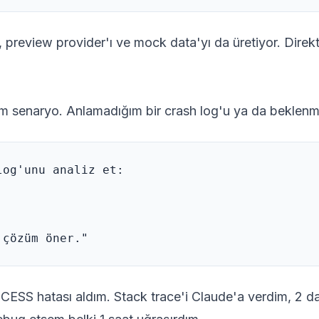
 preview provider'ı ve mock data'yı da üretiyor. Direk
ım senaryo. Anlamadığım bir crash log'u ya da beklen
og'unu analiz et: 

ESS hatası aldım. Stack trace'i Claude'a verdim, 2 d