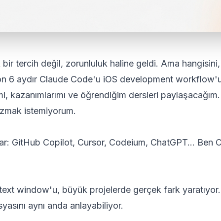
k bir tercih değil, zorunluluk haline geldi. Ama hangisini
r. Son 6 aydır Claude Code'u iOS development workflow'
i, kazanımlarımı ve öğrendiğim dersleri paylaşacağım.
azmak istemiyorum.
ar: GitHub Copilot, Cursor, Codeium, ChatGPT... Ben 
ext window'u, büyük projelerde gerçek fark yaratıyor
syasını aynı anda anlayabiliyor.