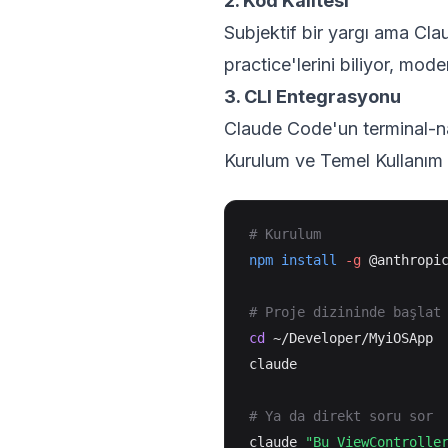
2. Kod Kalitesi
Subjektif bir yargı ama Clau
practice'lerini biliyor, mod
3. CLI Entegrasyonu
Claude Code'un terminal-n
Kurulum ve Temel Kullanım
# Kurulum
npm
install
-g
 @anthropic
# Proje dizininde başlat
cd
 ~/Developer/MyiOSApp

claude

# Ya da direkt soru sor
claude 
"Bu ViewControlle