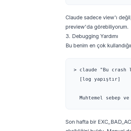
Claude sadece view'ı değil,
preview'da görebiliyorum.
3. Debugging Yardımı
Bu benim en çok kullandığ
> claude "Bu crash l
  [log yapıştır]

Son hafta bir EXC_BAD_ACC