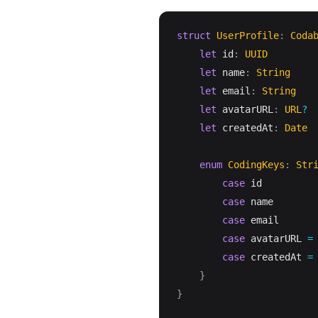
struct
UserProfile
:
Coda
let
 id
:
UUID
let
 name
:
String
let
 email
:
String
let
 avatarURL
:
URL
?
let
 createdAt
:
Date
enum
CodingKeys
:
Str
case
 id

case
 name

case
 email

case
 avatarURL 
=
case
 createdAt 
=
}
}