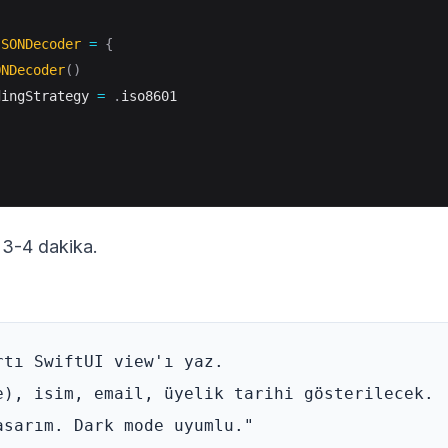
JSONDecoder
=
{
ONDecoder
(
)
dingStrategy 
=
.
iso8601

3-4 dakika.
tı SwiftUI view'ı yaz. 

e), isim, email, üyelik tarihi gösterilecek. 
