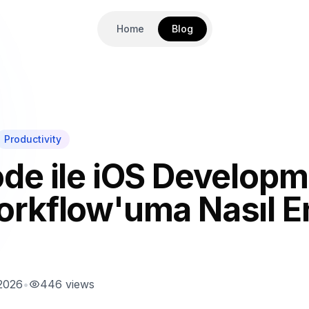
Home
Blog
Productivity
de ile iOS Developm
rkflow'uma Nasıl E
 2026
•
446
views