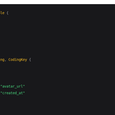
ble
{
ing
,
CodingKey
{
"avatar_url"
"created_at"