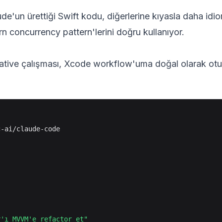
de'un ürettiği Swift kodu, diğerlerine kıyasla daha idio
ern concurrency pattern'lerini doğru kullanıyor.
ative çalışması, Xcode workflow'uma doğal olarak otu
-ai/claude-code

r'ı MVVM'e refactor et"