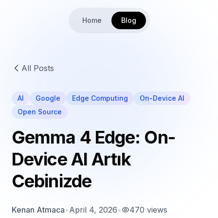
Home
Blog
All Posts
AI
Google
Edge Computing
On-Device AI
Open Source
Gemma 4 Edge: On-
Device AI Artık
Cebinizde
Kenan Atmaca
•
April 4, 2026
•
470
views