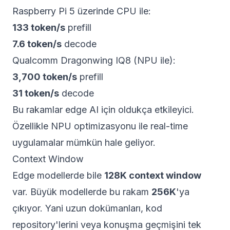
Raspberry Pi 5 üzerinde CPU ile:
133 token/s
prefill
7.6 token/s
decode
Qualcomm Dragonwing IQ8 (NPU ile):
3,700 token/s
prefill
31 token/s
decode
Bu rakamlar edge AI için oldukça etkileyici.
Özellikle NPU optimizasyonu ile real-time
uygulamalar mümkün hale geliyor.
Context Window
Edge modellerde bile
128K context window
var. Büyük modellerde bu rakam
256K
'ya
çıkıyor. Yani uzun dokümanları, kod
repository'lerini veya konuşma geçmişini tek