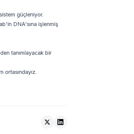
sistem güçleniyor.
cab'in DNA'sına işlenmiş
iden tanımlayacak bir
m ortasındayız.