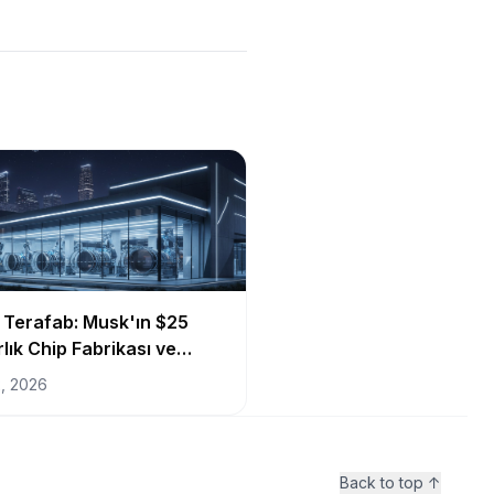
 Terafab: Musk'ın $25
rlık Chip Fabrikası ve
m Geleceğin Anahtarı
, 2026
Back to top ↑