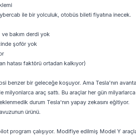
klemi
ercab ile bir yolculuk, otobüs bileti fiyatına inecek.
a ve bakım derdi yok
çinde şoför yok
or
san hatası faktörü ortadan kalkıyor)
si benzer bir geleceğe koşuyor. Ama Tesla'nın avantaj
 milyonlarca araç sattı. Bu araçlar her gün milyarlarca 
beklenmedik durum Tesla'nın yapay zekasını eğitiyor.
avuzunun ürünü.
pilot program çalışıyor. Modifiye edilmiş Model Y araçla