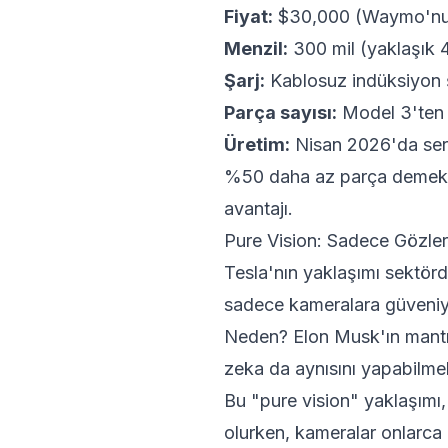
Fiyat:
$30,000 (Waymo'nun 
Menzil:
300 mil (yaklaşık 
Şarj:
Kablosuz indüksiyon 
Parça sayısı:
Model 3'ten
Üretim:
Nisan 2026'da seri
%50 daha az parça demek, 
avantajı.
Pure Vision: Sadece Gözler
Tesla'nın yaklaşımı sektör
sadece kameralara güveniy
Neden? Elon Musk'ın mantığı
zeka da aynısını yapabilmel
Bu "pure vision" yaklaşımı,
olurken, kameralar onlarca 