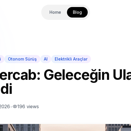
Home
Blog
i
Otonom Sürüş
AI
Elektrikli Araçlar
ercab: Geleceğin Ul
di
 2026
•
196
views