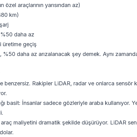
özel araçlarının yarısından az)
480 km)
şarj
 %50 daha az
 üretime geçiş
%50 daha az arızalanacak şey demek. Aynı zamanda ü
de benzersiz. Rakipler LiDAR, radar ve onlarca sensör 
or.
 basit: İnsanlar sadece gözleriyle araba kullanıyor. Y
i.
 araç maliyetini dramatik şekilde düşürüyor. LiDAR sens
dolar.