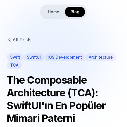
Home
Blog
All Posts
Swift
SwiftUI
iOS Development
Architecture
TCA
The Composable
Architecture (TCA):
SwiftUI'ın En Popüler
Mimari Paterni