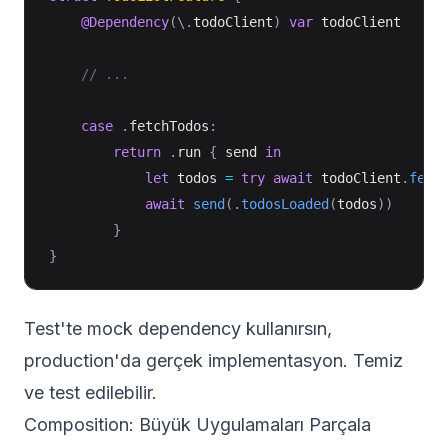
@Dependency
(
\
.
todoClient
)
var
 todoClient

// ...
case
.
fetchTodos
:
return
.
run 
{
 send 
in
let
 todos 
=
try
await
 todoClient
.
fetc
await
send
(
.
todosLoaded
(
todos
)
)
}
}
Test'te mock dependency kullanırsın,
production'da gerçek implementasyon. Temiz
ve test edilebilir.
Composition: Büyük Uygulamaları Parçala