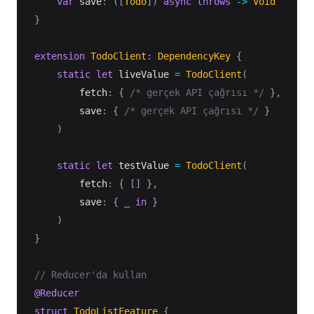
var
 save
:
(
[
Todo
]
)
async
throws
->
Void
}
extension
TodoClient
:
DependencyKey
{
static
let
 liveValue 
=
TodoClient
(
        fetch
:
{
/* gerçek API çağrısı */
}
,
        save
:
{
/* gerçek API çağrısı */
}
)
static
let
 testValue 
=
TodoClient
(
        fetch
:
{
[
]
}
,
        save
:
{
_
in
}
)
}
// Reducer'da kullan
@Reducer
struct
TodoListFeature
{