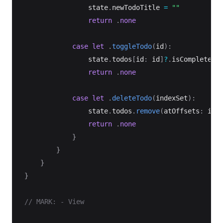
                state
.
newTodoTitle 
=
""
return
.
none
case
let
.
toggleTodo
(
id
)
:
                state
.
todos
[
id
:
 id
]
?
.
isCompleted
.
return
.
none
case
let
.
deleteTodo
(
indexSet
)
:
                state
.
todos
.
remove
(
atOffsets
:
 ind
return
.
none
}
}
}
}
// MARK: - View