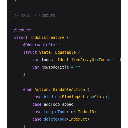
}
// MARK: - Feature
@Reducer
struct
TodoListFeature
{
@ObservableState
struct
State
:
Equatable
{
var
 todos
:
IdentifiedArrayOf
<
Todo
>
=
[
]
var
 newTodoTitle 
=
""
}
enum
Action
:
BindableAction
{
case
binding
(
BindingAction
<
State
>
)
case
 addTodoTapped

case
toggleTodo
(
id
:
Todo
.
ID
)
case
deleteTodo
(
IndexSet
)
}