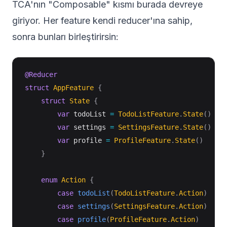
TCA'nın "Composable" kısmı burada devreye
giriyor. Her feature kendi reducer'ına sahip,
sonra bunları birleştirirsin:
@Reducer
struct
AppFeature
{
struct
State
{
var
 todoList 
=
TodoListFeature
.
State
(
)
var
 settings 
=
SettingsFeature
.
State
(
)
var
 profile 
=
ProfileFeature
.
State
(
)
}
enum
Action
{
case
todoList
(
TodoListFeature
.
Action
)
case
settings
(
SettingsFeature
.
Action
)
case
profile
(
ProfileFeature
.
Action
)