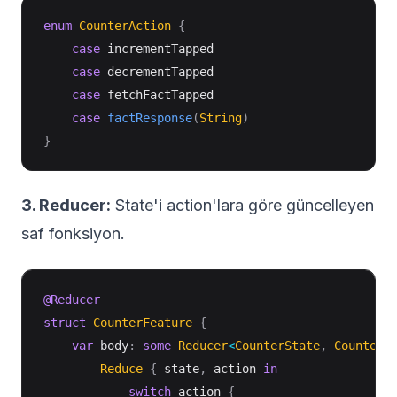
enum
CounterAction
{
case
 incrementTapped

case
 decrementTapped

case
 fetchFactTapped

case
factResponse
(
String
)
}
3. Reducer:
State'i action'lara göre güncelleyen
saf fonksiyon.
@Reducer
struct
CounterFeature
{
var
 body
:
some
Reducer
<
CounterState
,
CounterA
Reduce
{
 state
,
 action 
in
switch
 action 
{