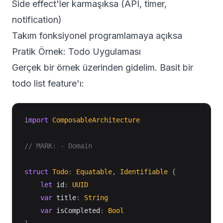
Side effect'ler karmaşıksa (API, timer,
notification)
Takım fonksiyonel programlamaya açıksa
Pratik Örnek: Todo Uygulaması
Gerçek bir örnek üzerinden gidelim. Basit bir
todo list feature'ı:
import
ComposableArchitecture
// MARK: - Domain
struct
Todo
:
Equatable
,
Identifiable
{
let
 id
:
UUID
var
 title
:
String
var
 isCompleted
:
Bool