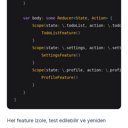
}
var
 body
:
some
Reducer
<
State
,
Action
>
{
Scope
(
state
:
\
.
todoList
,
 action
:
\
.
todoLi
TodoListFeature
(
)
}
Scope
(
state
:
\
.
settings
,
 action
:
\
.
settin
SettingsFeature
(
)
}
Scope
(
state
:
\
.
profile
,
 action
:
\
.
profile
ProfileFeature
(
)
}
}
}
Her feature izole, test edilebilir ve yeniden