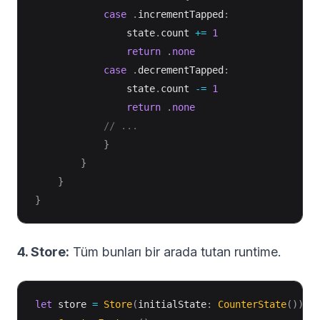
case
.
incrementTapped
:
                state
.
count 
+=
1
return
.
none
case
.
decrementTapped
:
                state
.
count 
-=
1
return
.
none
// ...
}
}
}
}
4. Store:
Tüm bunları bir arada tutan runtime.
let
 store 
=
Store
(
initialState
:
CounterState
(
)
)
{