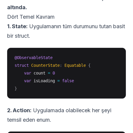
altında.
Dört Temel Kavram
1. State:
Uygulamanın tüm durumunu tutan basit
bir struct.
@ObservableState
struct
CounterState
:
Equatable
{
var
 count 
=
0
var
 isLoading 
=
false
}
2. Action:
Uygulamada olabilecek her şeyi
temsil eden enum.