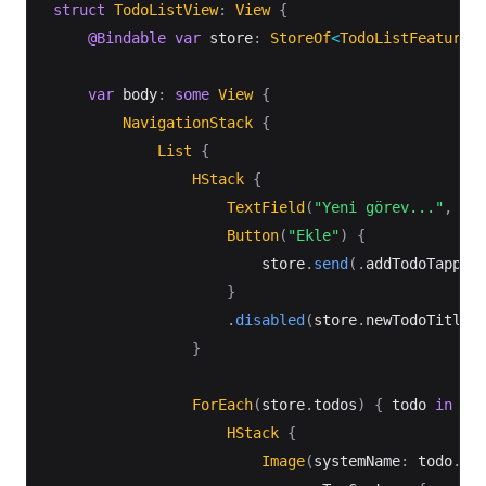
struct
TodoListView
:
View
{
@Bindable
var
 store
:
StoreOf
<
TodoListFeature
>
var
 body
:
some
View
{
NavigationStack
{
List
{
HStack
{
TextField
(
"Yeni görev..."
,
 te
Button
(
"Ekle"
)
{
                        store
.
send
(
.
addTodoTapped
}
.
disabled
(
store
.
newTodoTitle
.
}
ForEach
(
store
.
todos
)
{
 todo 
in
HStack
{
Image
(
systemName
:
 todo
.
is