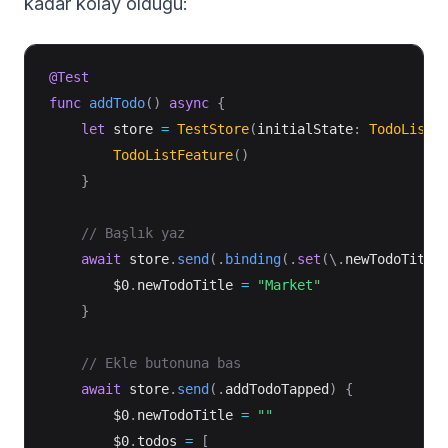
kadar kolay olduğu:
@Test
func
addTodo
(
)
async
{
let
 store 
=
TestStore
(
initialState
:
TodoListF
TodoListFeature
(
)
}
// Başlık yaz
await
 store
.
send
(
.
binding
(
.
set
(
\
.
newTodoTitle
$0
.
newTodoTitle 
=
"Market"
}
// Ekle butonuna bas
await
 store
.
send
(
.
addTodoTapped
)
{
$0
.
newTodoTitle 
=
""
$0
.
todos 
=
[