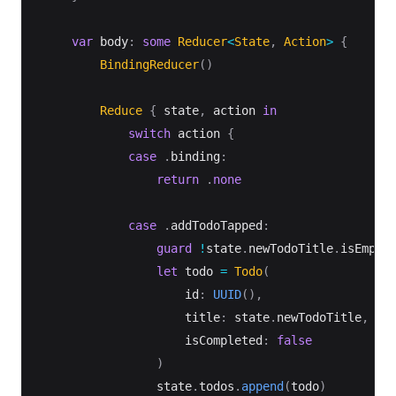
var
 body
:
some
Reducer
<
State
,
Action
>
{
BindingReducer
(
)
Reduce
{
 state
,
 action 
in
switch
 action 
{
case
.
binding
:
return
.
none
case
.
addTodoTapped
:
guard
!
state
.
newTodoTitle
.
isEmpty
let
 todo 
=
Todo
(
                    id
:
UUID
(
)
,
                    title
:
 state
.
newTodoTitle
,
                    isCompleted
:
false
)
                state
.
todos
.
append
(
todo
)