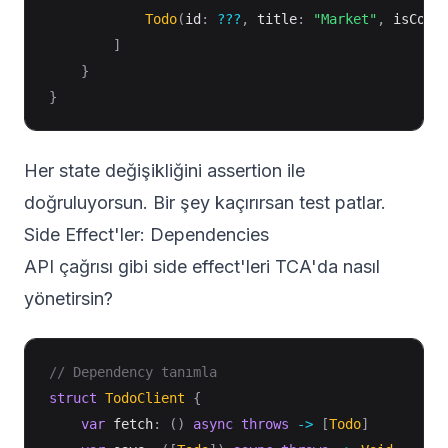
Todo
(
id
:
???
,
 title
:
"Market"
,
 isComp
]
}
}
Her state değişikliğini assertion ile
doğruluyorsun. Bir şey kaçırırsan test patlar.
Side Effect'ler: Dependencies
API çağrısı gibi side effect'leri TCA'da nasıl
yönetirsin?
// Dependency tanımla
struct
TodoClient
{
var
 fetch
:
(
)
async
throws
->
[
Todo
]