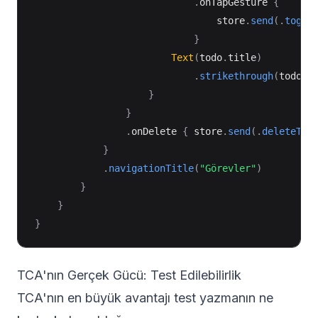
.
onTapGesture 
{
                                store
.
send
(
.
toggl
}
Text
(
todo
.
title
)
.
strikethrough
(
todo
.
i
}
}
.
onDelete 
{
 store
.
send
(
.
deleteTod
}
.
navigationTitle
(
"Görevler"
)
}
}
}
TCA'nın Gerçek Gücü: Test Edilebilirlik
TCA'nın en büyük avantajı test yazmanın ne