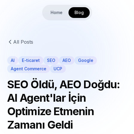
Home
Blog
All Posts
AI
E-ticaret
SEO
AEO
Google
Agent Commerce
UCP
SEO Öldü, AEO Doğdu:
AI Agent'lar İçin
Optimize Etmenin
Zamanı Geldi