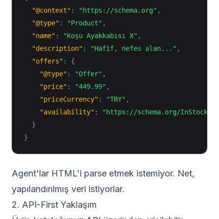
"@context"
:
"https://schema.org"
,
"@type"
:
"Product"
,
"name"
:
"Koşu Ayakkabısı X"
,
"description"
:
"Hafif, nefes alan..."
,
"offers"
:
{
"@type"
:
"Offer"
,
"price"
:
"449.99"
,
"priceCurrency"
:
"TRY"
,
"availability"
:
"https://schema.org/InStock"
}
}
Agent'lar HTML'i parse etmek istemiyor. Net,
yapılandırılmış veri istiyorlar.
2. API-First Yaklaşım